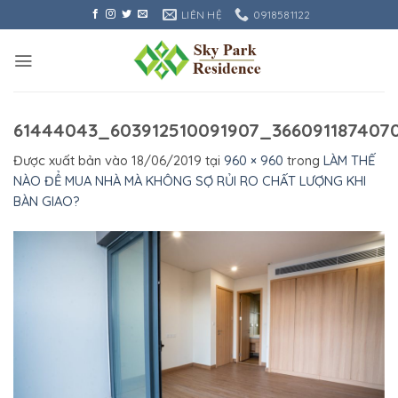
Bỏ
LIÊN HỆ
0918581122
qua
nội
dung
61444043_603912510091907_366091187407
Được xuất bản vào
18/06/2019
tại
960 × 960
trong
LÀM THẾ
NÀO ĐỂ MUA NHÀ MÀ KHÔNG SỢ RỦI RO CHẤT LƯỢNG KHI
BÀN GIAO?