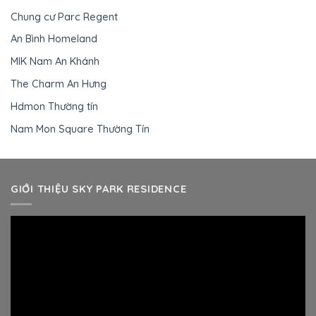
Chung cư Parc Regent
An Bình Homeland
MIK Nam An Khánh
The Charm An Hưng
Hdmon Thường tín
Nam Mon Square Thường Tín
GIỚI THIỆU SKY PARK RESIDENCE
Trình
chơi
Video