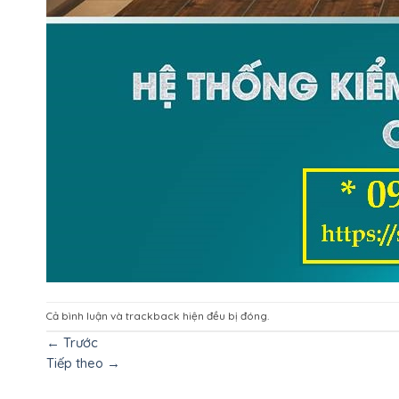
Cả bình luận và trackback hiện đều bị đóng.
←
Trước
Tiếp theo
→