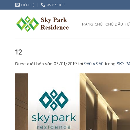
Bỏ
LIÊN HỆ
0918581122
qua
nội
dung
TRANG CHỦ
CHỦ ĐẦU TƯ
12
Được xuất bản vào
03/01/2019
tại
960 × 960
trong
SKY P