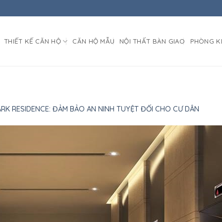
THIẾT KẾ CĂN HỘ
CĂN HỘ MẪU
NỘI THẤT BÀN GIAO
PHÒNG K
ARK RESIDENCE: ĐẢM BẢO AN NINH TUYỆT ĐỐI CHO CƯ DÂN