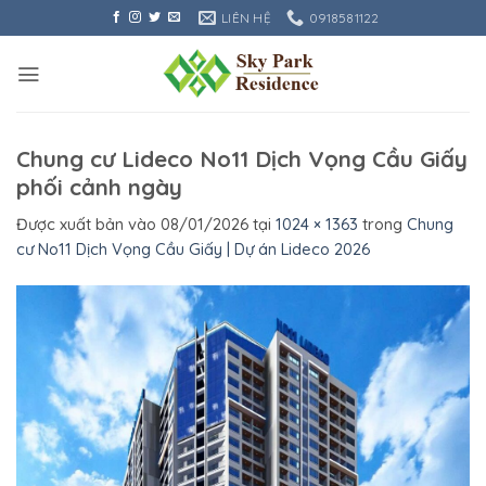
Bỏ
LIÊN HỆ
0918581122
qua
nội
dung
Chung cư Lideco No11 Dịch Vọng Cầu Giấy
phối cảnh ngày
Được xuất bản vào
08/01/2026
tại
1024 × 1363
trong
Chung
cư No11 Dịch Vọng Cầu Giấy | Dự án Lideco 2026