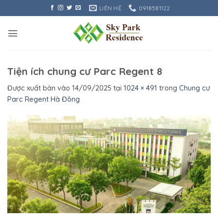
Bỏ
LIÊN HỆ
0918581122
qua
nội
dung
Tiện ích chung cư Parc Regent 8
Được xuất bản vào
14/09/2025
tại
1024 × 491
trong
Chung cư
Parc Regent Hà Đông