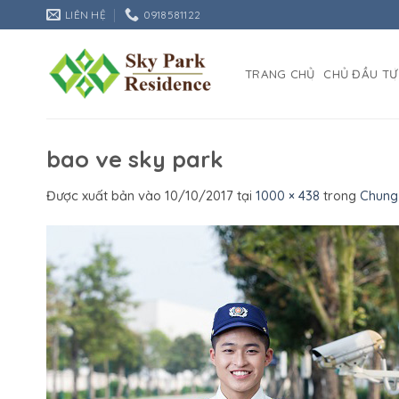
Bỏ
LIÊN HỆ
0918581122
qua
nội
dung
TRANG CHỦ
CHỦ ĐẦU TƯ
bao ve sky park
Được xuất bản vào
10/10/2017
tại
1000 × 438
trong
Chung 