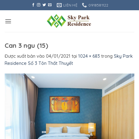
Bỏ
LIÊN HỆ
0918581122
qua
nội
dung
Can 3 ngu (15)
Được xuất bản vào
04/01/2021
tại
1024 × 683
trong
Sky Park
Residence Số 3 Tôn Thất Thuyết