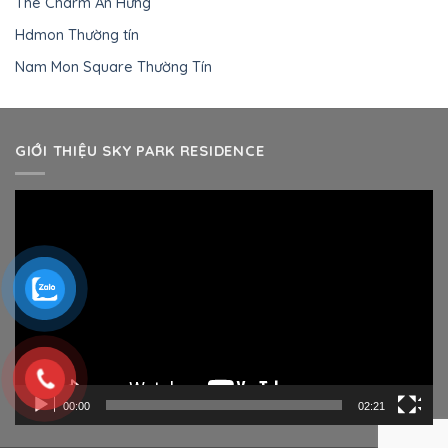
The Charm An Hưng
Hdmon Thường tín
Nam Mon Square Thường Tín
GIỚI THIỆU SKY PARK RESIDENCE
Trình
chơi
Video
00:00
02:21