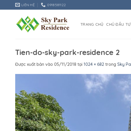
Bỏ
LIÊN HỆ
0918581122
qua
nội
dung
TRANG CHỦ
CHỦ ĐẦU TƯ
Tien-do-sky-park-residence 2
Được xuất bản vào
05/11/2018
tại
1024 × 682
trong
Sky Pa