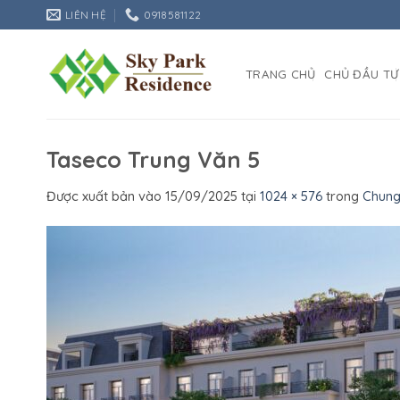
Bỏ
LIÊN HỆ
0918581122
qua
nội
dung
TRANG CHỦ
CHỦ ĐẦU TƯ
Taseco Trung Văn 5
Được xuất bản vào
15/09/2025
tại
1024 × 576
trong
Chung