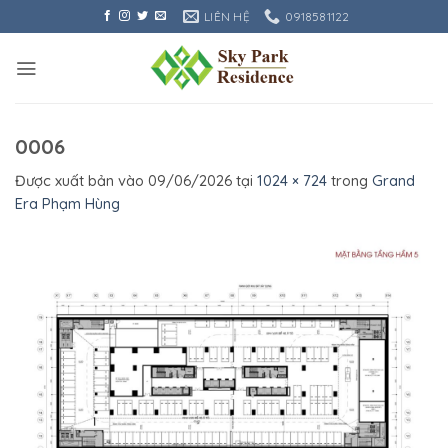
Bỏ
LIÊN HỆ
0918581122
qua
nội
dung
0006
Được xuất bản vào
09/06/2026
tại
1024 × 724
trong
Grand
Era Phạm Hùng