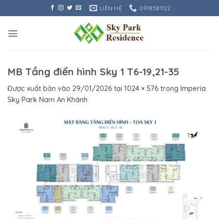
Bỏ
LIÊN HỆ
0918581122
qua
nội
dung
MB Tầng điển hình Sky 1 T6-19,21-35
Được xuất bản vào
29/01/2026
tại
1024 × 576
trong
Imperia
Sky Park Nam An Khánh