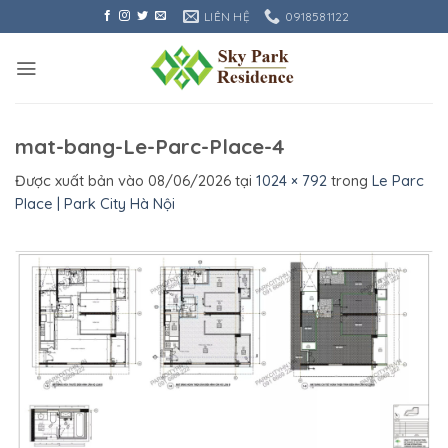
Bỏ
LIÊN HỆ
0918581122
qua
nội
dung
mat-bang-Le-Parc-Place-4
Được xuất bản vào
08/06/2026
tại
1024 × 792
trong
Le Parc
Place | Park City Hà Nội