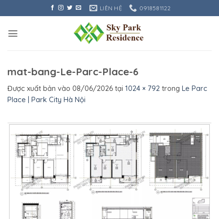
Bỏ
LIÊN HỆ
0918581122
qua
nội
dung
mat-bang-Le-Parc-Place-6
Được xuất bản vào
08/06/2026
tại
1024 × 792
trong
Le Parc
Place | Park City Hà Nội