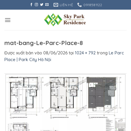
Bỏ
LIÊN HỆ
0918581122
qua
nội
dung
mat-bang-Le-Parc-Place-8
Được xuất bản vào
08/06/2026
tại
1024 × 792
trong
Le Parc
Place | Park City Hà Nội