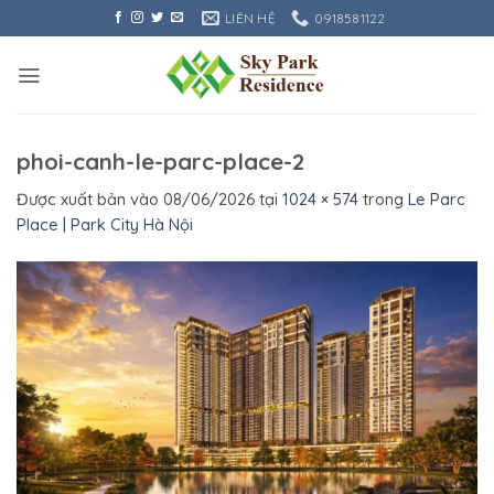
Bỏ
LIÊN HỆ
0918581122
qua
nội
dung
phoi-canh-le-parc-place-2
Được xuất bản vào
08/06/2026
tại
1024 × 574
trong
Le Parc
Place | Park City Hà Nội