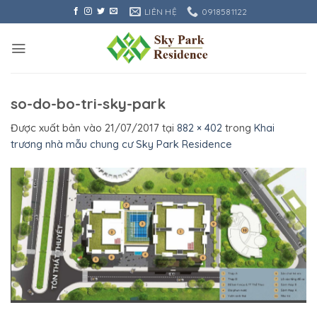
Bỏ
LIÊN HỆ
0918581122
qua
nội
dung
so-do-bo-tri-sky-park
Được xuất bản vào
21/07/2017
tại
882 × 402
trong
Khai
trương nhà mẫu chung cư Sky Park Residence