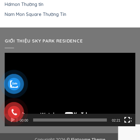
Hdmon Thường tín
Nam Mon Square Thường Tín
GIỚI THIỆU SKY PARK RESIDENCE
Trình
chơi
Video
00:00
02:21
Copyright 2026 ©
Flatsome Theme