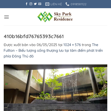
Bỏ
LIÊN HỆ
0918581122
qua
nội
dung
410b16bfd76765393c7661
Được xuất bản vào
06/05/2025
tại
1024 × 576
trong
The
Fullton – Biểu tượng sống thượng lưu tại tâm điểm phát triển
phía Đông Thủ đô