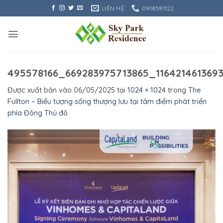
Bỏ
LIÊN HỆ
0918581122
qua
nội
dung
495578166_669283975713865_116421461369
Được xuất bản vào
06/05/2025
tại
1024 × 1024
trong
The
Fullton – Biểu tượng sống thượng lưu tại tâm điểm phát triển
phía Đông Thủ đô