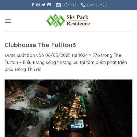
Bỏ
LIÊN HỆ
0918581122
qua
nội
dung
Clubhouse The Fullton3
Được xuất bản vào
06/05/2025
tại
1024 × 576
trong
The
Fullton – Biểu tượng sống thượng lưu tại tâm điểm phát triển
phía Đông Thủ đô