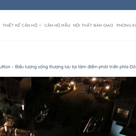
THIẾT KẾ CĂN HỘ
CĂN HỘ MẪU
NỘI THẤT BÀN GIAO
PHÒNG K
ullton – Biểu tượng sống thượng lưu tại tâm điểm phát triển phía Đ