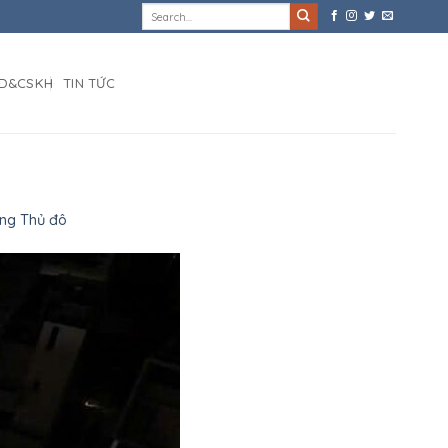
D&CSKH
TIN TỨC
ông Thủ đô