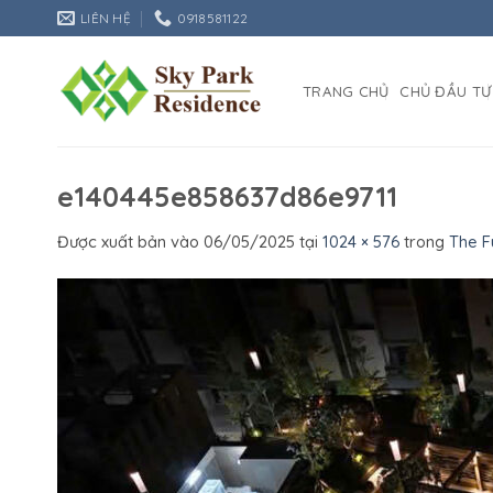
Bỏ
LIÊN HỆ
0918581122
qua
nội
dung
TRANG CHỦ
CHỦ ĐẦU TƯ
e140445e858637d86e9711
Được xuất bản vào
06/05/2025
tại
1024 × 576
trong
The F