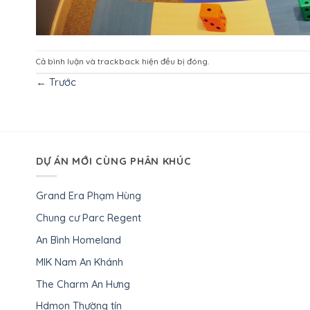
Cả bình luận và trackback hiện đều bị đóng.
←
Trước
DỰ ÁN MỚI CÙNG PHÂN KHÚC
Grand Era Phạm Hùng
Chung cư Parc Regent
An Bình Homeland
MIK Nam An Khánh
The Charm An Hưng
Hdmon Thường tín