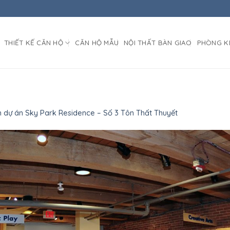
THIẾT KẾ CĂN HỘ
CĂN HỘ MẪU
NỘI THẤT BÀN GIAO
PHÒNG K
ch dự án Sky Park Residence – Số 3 Tôn Thất Thuyết