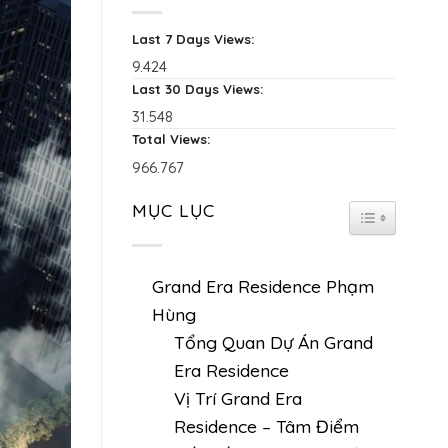
Last 7 Days Views:
9.424
Last 30 Days Views:
31.548
Total Views:
966.767
MỤC LỤC
TOGGLE TAB
Grand Era Residence Phạm
Hùng
Tổng Quan Dự Án Grand
Era Residence
Vị Trí Grand Era
Residence – Tâm Điểm