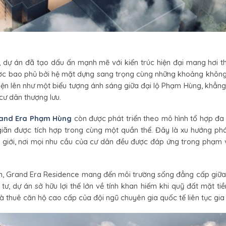
 dự án đã tạo dấu ấn mạnh mẽ với kiến trúc hiện đại mang hơi th
được bao phủ bởi hệ mặt dựng sang trọng cùng những khoảng không
hiện lên như một biểu tượng ánh sáng giữa đại lộ Phạm Hùng, khẳn
cư dân thượng lưu.
and Era Phạm Hùng
còn được phát triển theo mô hình tổ hợp đa
giãn được tích hợp trong cùng một quần thể. Đây là xu hướng phá
ế giới, nơi mọi nhu cầu của cư dân đều được đáp ứng trong phạm 
ầm, Grand Era Residence mang đến môi trường sống đẳng cấp giữa
tư, dự án sở hữu lợi thế lớn về tính khan hiếm khi quỹ đất mặt tiề
 thuê căn hộ cao cấp của đội ngũ chuyên gia quốc tế liên tục gia