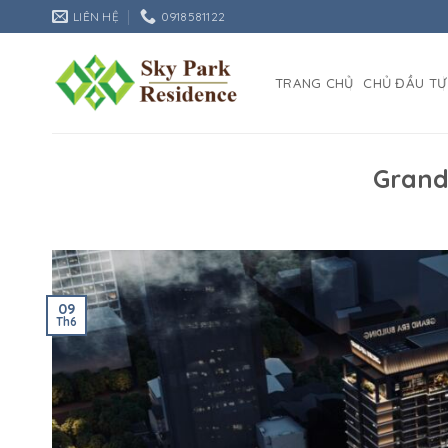
Bỏ
LIÊN HỆ
0918581122
qua
nội
dung
TRANG CHỦ
CHỦ ĐẦU TƯ
Grand
09
Th6