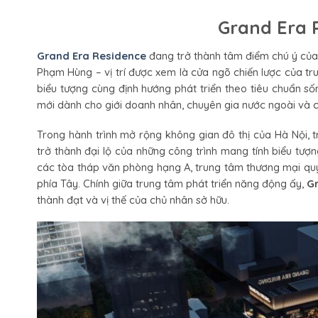
Grand Era 
Grand Era Residence
đang trở thành tâm điểm chú ý của 
Phạm Hùng – vị trí được xem là cửa ngõ chiến lược của trun
biểu tượng cùng định hướng phát triển theo tiêu chuẩn s
mới dành cho giới doanh nhân, chuyên gia nước ngoài và 
Trong hành trình mở rộng không gian đô thị của Hà Nội,
trở thành đại lộ của những công trình mang tính biểu tượ
các tòa tháp văn phòng hạng A, trung tâm thương mại q
phía Tây. Chính giữa trung tâm phát triển năng động ấy,
G
thành đạt và vị thế của chủ nhân sở hữu.