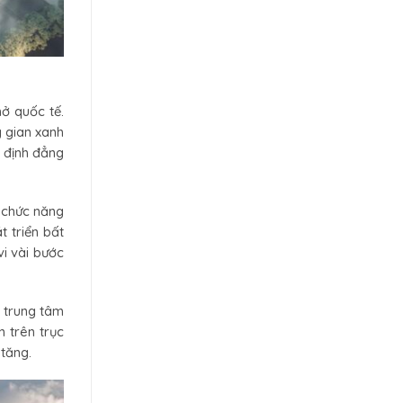
ở quốc tế.
 gian xanh
g định đẳng
 chức năng
t triển bất
vi vài bước
 trung tâm
n trên trục
 tăng.