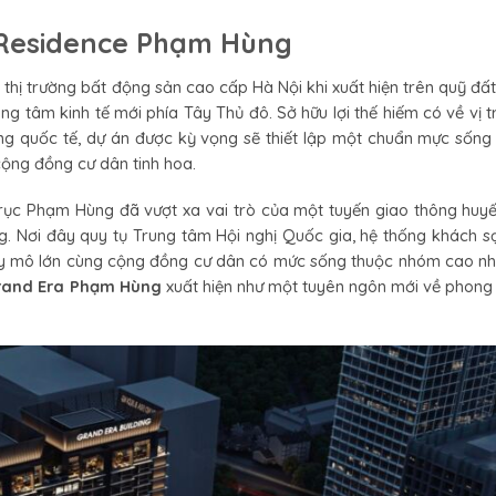
Residence Phạm Hùng
thị trường bất động sản cao cấp Hà Nội khi xuất hiện trên quỹ đấ
g tâm kinh tế mới phía Tây Thủ đô. Sở hữu lợi thế hiếm có về vị trí
ống quốc tế, dự án được kỳ vọng sẽ thiết lập một chuẩn mực sống
cộng đồng cư dân tinh hoa.
 trục Phạm Hùng đã vượt xa vai trò của một tuyến giao thông huy
ng. Nơi đây quy tụ Trung tâm Hội nghị Quốc gia, hệ thống khách s
uy mô lớn cùng cộng đồng cư dân có mức sống thuộc nhóm cao nh
rand Era Phạm Hùng
xuất hiện như một tuyên ngôn mới về phong