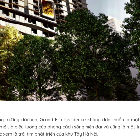
 tăng trưởng dài hạn, Grand Era Residence không đơn thuần là mộ
t mới, là biểu tượng của phong cách sống hiện đại và cũng là một 
c xem là trái tim phát triển của khu Tây Hà Nội.