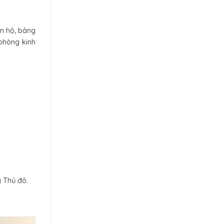
n hộ, bảng
 phòng kinh
 Thủ đô.