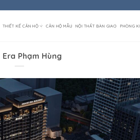
THIẾT KẾ CĂN HỘ
CĂN HỘ MẪU
NỘI THẤT BÀN GIAO
PHÒNG K
 Era Phạm Hùng