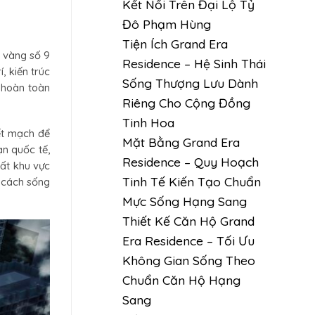
Kết Nối Trên Đại Lộ Tỷ
Đô Phạm Hùng
Tiện Ích Grand Era
t vàng số 9
Residence – Hệ Sinh Thái
, kiến trúc
Sống Thượng Lưu Dành
 hoàn toàn
Riêng Cho Cộng Đồng
Tinh Hoa
ết mạch để
Mặt Bằng Grand Era
ạn quốc tế,
Residence – Quy Hoạch
ất khu vực
Tinh Tế Kiến Tạo Chuẩn
 cách sống
Mực Sống Hạng Sang
Thiết Kế Căn Hộ Grand
Era Residence – Tối Ưu
Không Gian Sống Theo
Chuẩn Căn Hộ Hạng
Sang