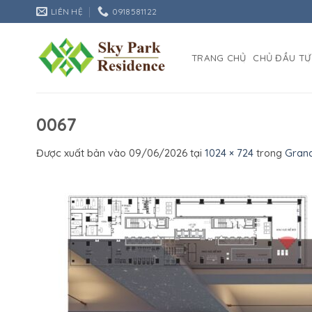
Bỏ
LIÊN HỆ
0918581122
qua
nội
dung
TRANG CHỦ
CHỦ ĐẦU TƯ
0067
Được xuất bản vào
09/06/2026
tại
1024 × 724
trong
Gran