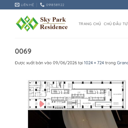
Bỏ
LIÊN HỆ
0918581122
qua
nội
dung
TRANG CHỦ
CHỦ ĐẦU TƯ
0069
Được xuất bản vào
09/06/2026
tại
1024 × 724
trong
Gran