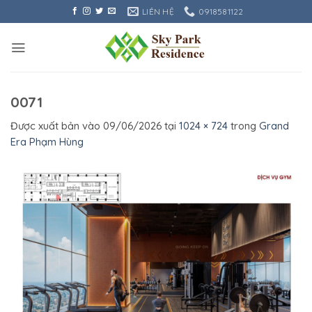
Bỏ
LIÊN HỆ
0918581122
qua
nội
dung
0071
Được xuất bản vào
09/06/2026
tại
1024 × 724
trong
Grand
Era Phạm Hùng