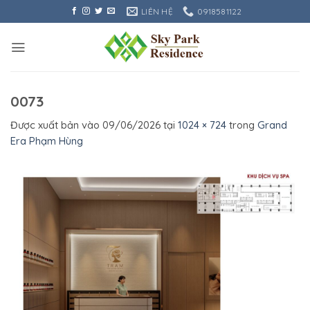
Bỏ
LIÊN HỆ
0918581122
qua
nội
dung
0073
Được xuất bản vào
09/06/2026
tại
1024 × 724
trong
Grand
Era Phạm Hùng