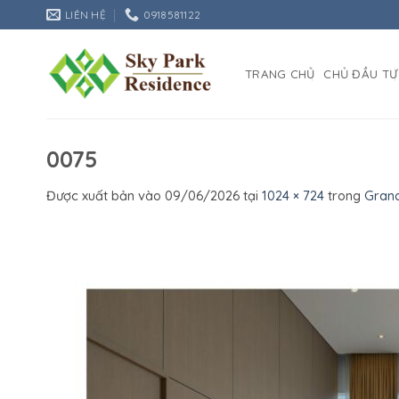
Bỏ
LIÊN HỆ
0918581122
qua
nội
dung
TRANG CHỦ
CHỦ ĐẦU TƯ
0075
Được xuất bản vào
09/06/2026
tại
1024 × 724
trong
Gran