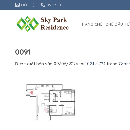
Bỏ
LIÊN HỆ
0918581122
qua
nội
dung
TRANG CHỦ
CHỦ ĐẦU TƯ
0091
Được xuất bản vào
09/06/2026
tại
1024 × 724
trong
Gran