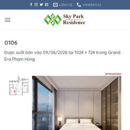
Bỏ
LIÊN HỆ
0918581122
qua
nội
dung
0106
Được xuất bản vào
09/06/2026
tại
1024 × 724
trong
Grand
Era Phạm Hùng