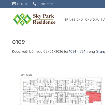
Bỏ
LIÊN HỆ
0918581122
qua
nội
dung
TRANG CHỦ
CHỦ ĐẦU TƯ
0109
Được xuất bản vào
09/06/2026
tại
1024 × 724
trong
Gran