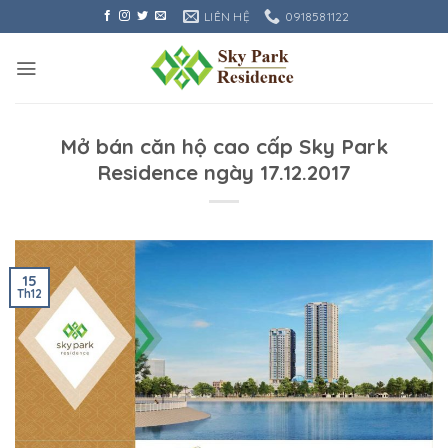
Bỏ
LIÊN HỆ
0918581122
qua
nội
dung
Mở bán căn hộ cao cấp Sky Park
Residence ngày 17.12.2017
15
Th12