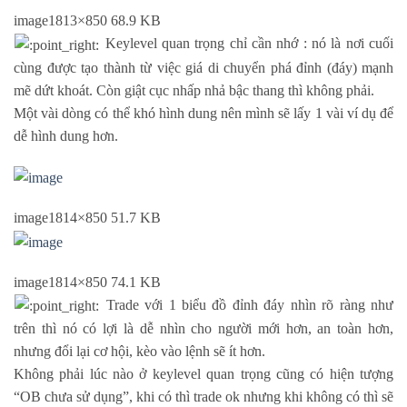
image
1813×850 68.9 KB
Keylevel quan trọng chỉ cần nhớ : nó là nơi cuối
cùng được tạo thành từ việc giá di chuyển phá đỉnh (đáy) mạnh
mẽ dứt khoát. Còn giật cục nhấp nhả bậc thang thì không phải.
Một vài dòng có thể khó hình dung nên mình sẽ lấy 1 vài ví dụ để
dễ hình dung hơn.
image
1814×850 51.7 KB
image
1814×850 74.1 KB
Trade với 1 biểu đồ đỉnh đáy nhìn rõ ràng như
trên thì nó có lợi là dễ nhìn cho người mới hơn, an toàn hơn,
nhưng đổi lại cơ hội, kèo vào lệnh sẽ ít hơn.
Không phải lúc nào ở keylevel quan trọng cũng có hiện tượng
“OB chưa sử dụng”, khi có thì trade ok nhưng khi không có thì sẽ