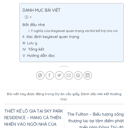
DANH MỤC BÀI VIẾT
Bắt đầu nhé
I. Ý nghĩa của Keylevel quan trọng và thứ bổ trợ cho nó
II. Xác định keylevel quan trọng
III. Lưu ý
IV. Tổng kết
V. Hướng dẫn đọc
Bài viết này được đăng trong
Dự án cầu giấy
. Đánh dấu
liên kết thường
trực
.
THIẾT KẾ LÔ GIA TẠI SKY PARK
The Fullton – Biểu tượng sống
RESIDENCE – MANG CẢ THIÊN
thượng lưu tại tâm điểm phát
NHIÊN VÀO NGÔI NHÀ CỦA
triển phía Đông Thủ đô