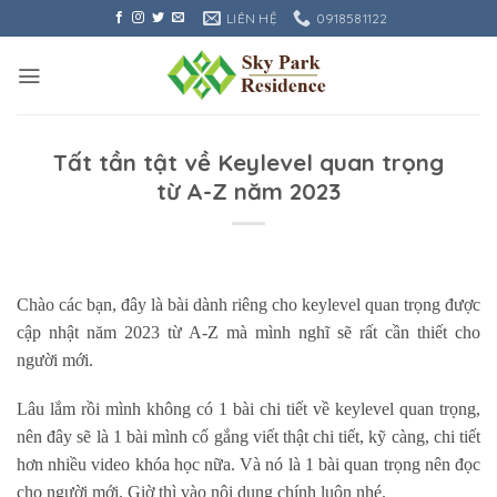
Bỏ
LIÊN HỆ
0918581122
qua
nội
dung
Tất tần tật về Keylevel quan trọng
từ A-Z năm 2023
Chào các bạn, đây là bài dành riêng cho keylevel quan trọng được
cập nhật năm 2023 từ A-Z mà mình nghĩ sẽ rất cần thiết cho
người mới.
Lâu lắm rồi mình không có 1 bài chi tiết về keylevel quan trọng,
nên đây sẽ là 1 bài mình cố gắng viết thật chi tiết, kỹ càng, chi tiết
hơn nhiều video khóa học nữa. Và nó là 1 bài quan trọng nên đọc
cho người mới. Giờ thì vào nội dung chính luôn nhé.