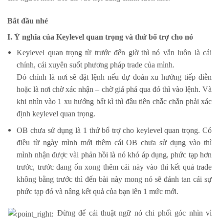
Bắt đầu nhé
I. Ý nghĩa của Keylevel quan trọng và thứ bổ trợ cho nó
Keylevel quan trọng từ trước đến giờ thì nó vẫn luôn là cái
chính, cái xuyên suốt phương pháp trade của mình.
Đó chính là nơi sẽ đặt lệnh nếu dự đoán xu hướng tiếp diễn
hoặc là nơi chờ xác nhận – chờ giá phá qua đó thì vào lệnh. Và
khi nhìn vào 1 xu hướng bất kì thì đầu tiên chắc chắn phải xác
định keylevel quan trọng.
OB chưa sử dụng là 1 thứ bổ trợ cho keylevel quan trọng. Có
điều từ ngày mình mới thêm cái OB chưa sử dụng vào thì
mình nhận được vài phản hồi là nó khó áp dụng, phức tạp hơn
trước, trước đang ổn xong thêm cái này vào thì kết quả trade
không bằng trước thì đến bài này mong nó sẽ đánh tan cái sự
phức tạp đó và nâng kết quả của bạn lên 1 mức mới.
Đừng để cái thuật ngữ nó chi phối góc nhìn vì