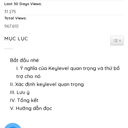
Last 30 Days Views:
31.275
Total Views:
967.610
MỤC LỤC
TOGGL
Bắt đầu nhé
I. Ý nghĩa của Keylevel quan trọng và thứ bổ
trợ cho nó
II. Xác định keylevel quan trọng
III. Lưu ý
IV. Tổng kết
V. Hướng dẫn đọc